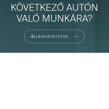
KÖVETKEZŐ AUTÓN
VALÓ MUNKÁRA?
ÁLLÁSHIRDETÉSEK
Nem tudjuk megjósolni a jövőt. Ehelyett formálni
akarjuk. Ehhez nyitottságra, bizalomra és
csapatorientált együttműködésre van szükség – így
alakítjuk a holnap mobilitását!