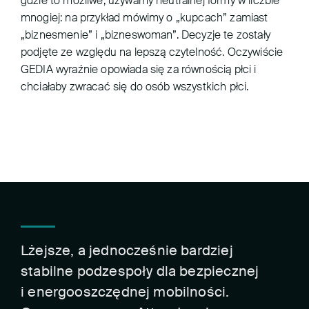
gdzie to możliwe, używamy neutralnej formy w liczbie
mnogiej: na przykład mówimy o „kupcach” zamiast
„biznesmenie” i „bizneswoman”. Decyzje te zostały
podjęte ze względu na lepszą czytelność. Oczywiście
GEDIA wyraźnie opowiada się za równością płci i
chciałaby zwracać się do osób wszystkich płci.
Lżejsze, a jednocześnie bardziej
stabilne podzespoły dla bezpiecznej
i energooszczędnej mobilności.