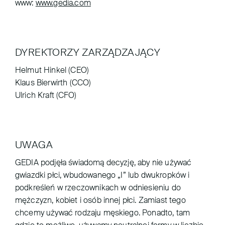
www:
www.gedia.com
DYREKTORZY ZARZĄDZAJĄCY
Helmut Hinkel (CEO)
Klaus Bierwirth (CCO)
Ulrich Kraft (CFO)
UWAGA
GEDIA podjęła świadomą decyzję, aby nie używać
gwiazdki płci, wbudowanego „I” lub dwukropków i
podkreśleń w rzeczownikach w odniesieniu do
mężczyzn, kobiet i osób innej płci. Zamiast tego
chcemy używać rodzaju męskiego. Ponadto, tam