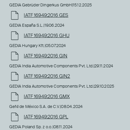
GEDIA Gebrüder Dingerkus GmbH
|
15.12.2025
IATF 16949:2016 GES
GEDIA España S.L.
|
19.06.2024
IATF 16949:2016 GHU
GEDIA Hungary Kft.
|
05.07.2024
IATF 16949:2016 GIN
GEDIA India Automotive Components Pvt. Ltd.
|
29.11.2024
IATF 16949:2016 GIN2
GEDIA India Automotive Components Pvt. Ltd.
|
29.10.2025
IATF 16949:2016 GMX
GeNI de México S.A. de C.V.
|
08.04.2024
IATF 16949:2016 GPL
GEDIA Poland Sp. z o.o.
|
08.11.2024