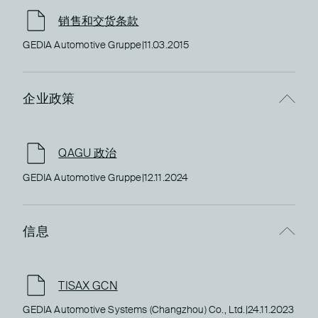
销售和交货条款
GEDIA Automotive Gruppe
|
11.03.2015
企业政策
QAGU 政治
GEDIA Automotive Gruppe
|
12.11.2024
信息
TISAX GCN
GEDIA Automotive Systems (Changzhou) Co., Ltd.
|
24.11.2023