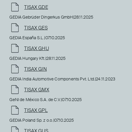
TISAX GDE
GEDIA Gebrüder Dingerkus GmbH
|
28.11.2025
TISAX GES
GEDIA España S.L.
|
07.10.2025
TISAX GHU
GEDIA Hungary Kft.
|
28.11.2025
TISAX GIN
GEDIA India Automotive Components Pvt. Ltd.
|
24.11.2023
TISAX GMX
GeNI de México S.A. de C.V.
|
07.10.2025
TISAX GPL
GEDIA Poland Sp. z o.o.
|
07.10.2025
TISAX GUS