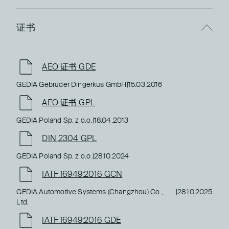
证书
AEO 证书 GDE
GEDIA Gebrüder Dingerkus GmbH
|
15.03.2016
AEO 证书 GPL
GEDIA Poland Sp. z o.o.
|
18.04.2013
DIN 2304 GPL
GEDIA Poland Sp. z o.o.
|
28.10.2024
IATF 16949:2016 GCN
GEDIA Automotive Systems (Changzhou) Co.,
|
28.10.2025
Ltd.
IATF 16949:2016 GDE