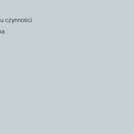
iu czynności
na
？