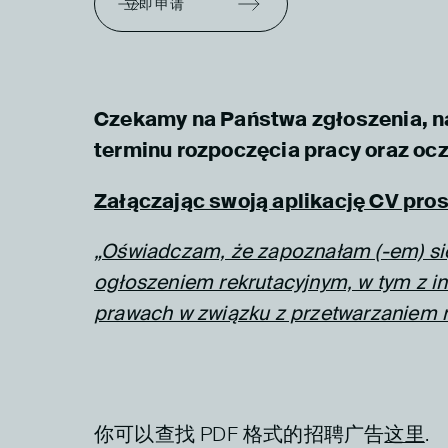
立即申请
Czekamy na Państwa zgłoszenia, n
terminu rozpoczęcia pracy oraz oc
Załączając swoją aplikację CV pros
„Oświadczam, że zapoznałam (-em) si
ogłoszeniem rekrutacyjnym, w tym z i
prawach w związku z przetwarzaniem
你可以查找 PDF 格式的招聘广告
这里
.