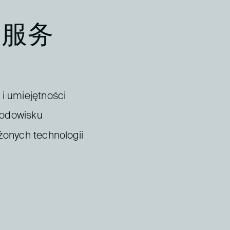
的服务
i umiejętności
odowisku
onych technologii