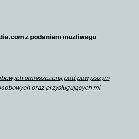
edia.com z podaniem możliwego
 osobowych umieszczoną pod powyższym
 osobowych oraz przysługujących mi