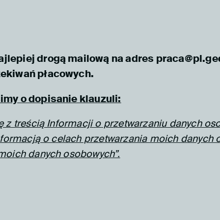
ajlepiej drogą mailową na adres praca@pl.g
zekiwań płacowych.
imy o dopisanie klauzuli:
ę z treścią Informacji o przetwarzaniu danych
nformacją o celach przetwarzania moich danych
 moich danych osobowych”.