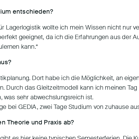
udium entschieden?
r Lagerlogistik wollte ich mein Wissen nicht nur v
erfekt geeignet, da ich die Erfahrungen aus der A
ulernen kann.“
aus?
istikplanung. Dort habe ich die Möglichkeit, an eig
. Durch das Gleitzeitmodell kann ich meinen Tag
n, was sehr abwechslungsreich ist.
age bei GEDIA, zwei Tage Studium von zuhause aus
n Theorie und Praxis ab?
gibt es hier keine typischen Semesterferien. Die K