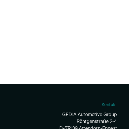
Kontakt
GEDIA Automotive Group
Röntgenstraße 2-4
D-57439 Attendorn-Ennest